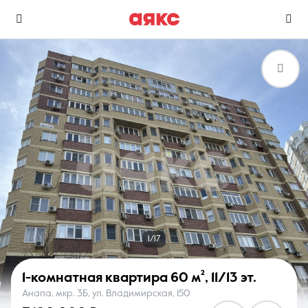
г. Анапа
Избранное
Сравнение
0 объявлений
0 объявлений
Недвижимость
Услуги
1/17
1-комнатная квартира
60 м²
,
11/13 эт.
Анапа, мкр. 3Б, ул. Владимирская, 150
О компании
Контакты