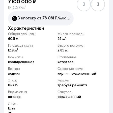
7 100 000 ₽
117 355 ₽/м²
В ипотеку от 78 081 ₽/мес
характеристики
8 (861) 297-00-00
Общая площадь
Жилая площадь
60.5 м²
25 м²
Ежедневно с 08:30 до 20:00
Площадь кухни
Высота потолка
12.9 м²
2.85 м
Комнаты
Отопление
изолированная
котел газ
Балкон
Строение дома
лоджия
кирпично-монолитный
Этаж
Ремонт
11 из 13
требует ремонта
Вид из окна
Санузел
во двор
совмещенный
Лифт
Есть