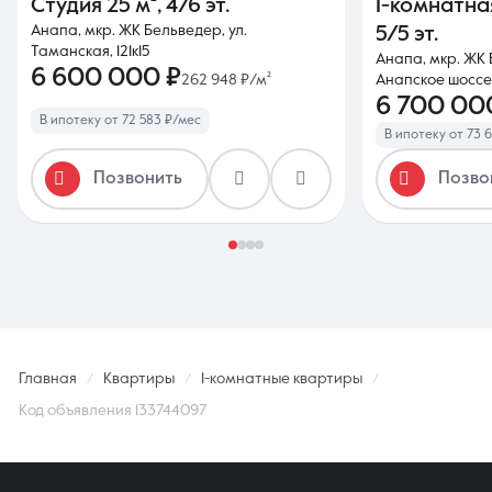
Студия
25 м²
,
4/6 эт.
1-комнатна
Анапа, мкр. ЖК Бельведер, ул.
5/5 эт.
Таманская, 121к15
Анапа, мкр. ЖК 
6 600 000 ₽
262 948 ₽/м²
Анапское шоссе,
6 700 00
В ипотеку от 72 583 ₽/мес
В ипотеку от 73 
Позвонить
Позво
Главная
Квартиры
1-комнатные квартиры
Код объявления 133744097