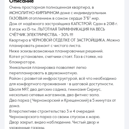
описание
Очень просторная полноценная квартира, в
МОНОЛИТНО-КИРПИЧНОМ доме с индивидуальным
ГАЗОВЫМ отоплением в самом сердце 3"Б" мкр.
Дом от надёжного застройщика КАПСТРОЙ. Сдан в 2018 г.
11 этаж из 13-ти. ЛЬГОТНАЯ ТАРИФФИКАЦИЯ НА ВЕСЬ
СЧЁТЧИК ЭЛЕКТРИЧЕСТВА. - 30% !!!!
Квартира в ЧЕРНОВОЙ ОТДЕЛКЕ ОТ ЗАСТРОЙЩИКА. Можно
планировать ремонт с чистого листа.
Ниже эскизы возможных планировочных решений.
Котел установлен, счетчики стоят. Газ в стояке, на
блокираторе.
Уникальная планировка позволяет легко
перепланировать в двухкомнатную.
Район с развитой инфраструктурой, всё что необходимо
для комфортного проживания - в шаговой доступности.
Школя №7, два детских садика, гимназия Сириус,
несколько сетевых магазинов, два фитнес-зала.
Два парка ( Черноморский и Крещенский) в 5 минутах от
дома.
В перспективе строительство 3 и 4 очередей
Черноморского парка со своим спуском к морю.
Двор закрыт, видео наблюдение. Чистый двор и
ухоженные газоны.