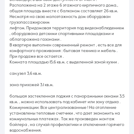
Расположена на 2 этаже 6 этажного кирпичного дома.,
общая площадь вместе с балконом составляет 26 кв.м.
Несмотря на свою малоэтажность дом оборудован
грузопассажирским
лифтом. Придомовая территория под видеонаблюдением
, оборудована детскими спортивными площадками и
облагорожена газонами .
В квартире выполнен современный ремонт , есть все для
комфортного проживания : бытовая техника и мебель .
При продаже все остается .
Комната площадью 15,6 кв.м. с выделенной зоной кухни .
сан.узел 3,6 кв.м.
зона прихожей 3.1 кв.м.
большая застекленная лоджия с панорамными окнами 3,5
кв.м. , можно использовать под кабинет или зону отдыха .
Коммуникации: Все централизованные ! На отопление
установлены тепловые счетчики , что дает экономить на
коммунальных платежах . Так же произведен монтаж
бойлера , на случай профилактики и отключения горячего
водоснабжения.