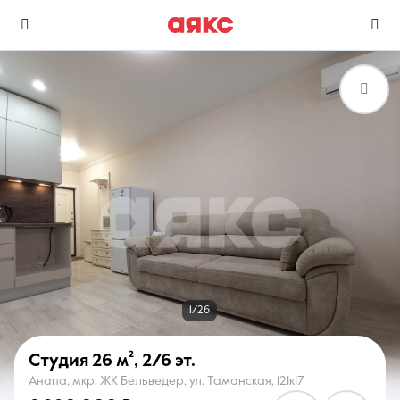
г. Анапа
Избранное
Сравнение
0 объявлений
0 объявлений
Недвижимость
Услуги
1/26
Студия
26 м²
,
2/6 эт.
Анапа, мкр. ЖК Бельведер, ул. Таманская, 121к17
О компании
Контакты