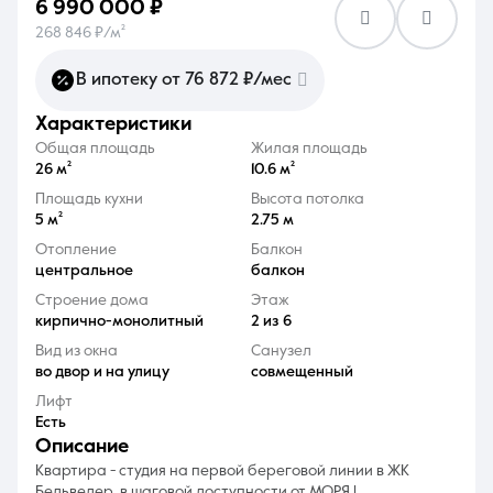
6 990 000 ₽
268 846 ₽/м²
В ипотеку от 76 872 ₽/мес
характеристики
8 (861) 297-00-00
Общая площадь
Жилая площадь
26 м²
10.6 м²
Ежедневно с 08:30 до 20:00
Площадь кухни
Высота потолка
5 м²
2.75 м
Отопление
Балкон
центральное
балкон
Строение дома
Этаж
кирпично-монолитный
2 из 6
Вид из окна
Санузел
во двор и на улицу
совмещенный
Лифт
Есть
описание
Квартира - студия на первой береговой линии в ЖК
Бельведер, в шаговой доступности от МОРЯ !