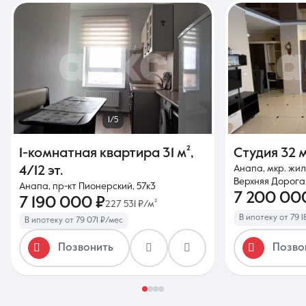
1/5
1-комнатная квартира
31 м²
,
Студия
32 м
Анапа, мкр. жил
4/12 эт.
Верхняя Дорога, 
Анапа, пр-кт Пионерский, 57к3
7 200 00
7 190 000 ₽
227 531 ₽/м²
В ипотеку от 79 1
В ипотеку от 79 071 ₽/мес
Позвонить
Позво