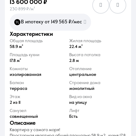
13 600 000 ₽
230 899 ₽/м²
В ипотеку от 149 565 ₽/мес
характеристики
8 (861) 297-00-00
Общая площадь
Жилая площадь
58.9 м²
22.4 м²
Ежедневно с 08:30 до 20:00
Площадь кухни
Высота потолка
17.8 м²
2.8 м
Комнаты
Отопление
изолированная
центральное
Балкон
Строение дома
терраса
монолитный
Этаж
Вид из окна
2 из 11
на улицу
Санузел
Лифт
совмещенный
Есть
описание
Квартира у самого моря!
Просторная квартира общей площадью 58.9 м2 , кухня 17.8