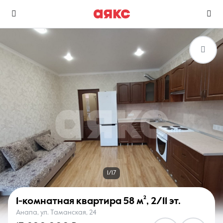
г. Анапа
Избранное
Сравнение
0 объявлений
0 объявлений
Недвижимость
Услуги
1/17
1-комнатная квартира
58 м²
,
2/11 эт.
Анапа, ул. Таманская, 24
О компании
Контакты