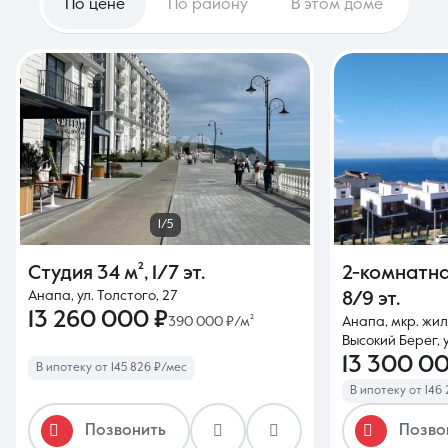
По цене
По району
В этом доме
1/5
Студия
34 м²
,
1/7 эт.
2-комнатн
Анапа, ул. Толстого, 27
8/9 эт.
13 260 000 ₽
390 000 ₽/м²
Анапа, мкр. жи
Высокий Берег, у
13 300 0
В ипотеку от 145 826 ₽/мес
В ипотеку от 146
Позвонить
Позво