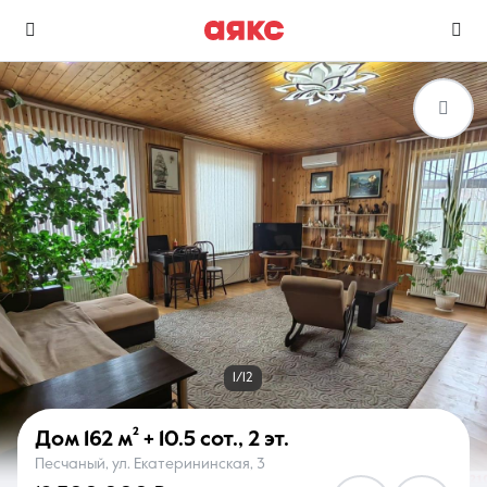
г. Анапа
Избранное
Сравнение
0 объявлений
0 объявлений
Недвижимость
Услуги
1/12
Дом
162 м²
+ 10.5 сот.
,
2 эт.
Песчаный, ул. Екатерининская, 3
О компании
Контакты