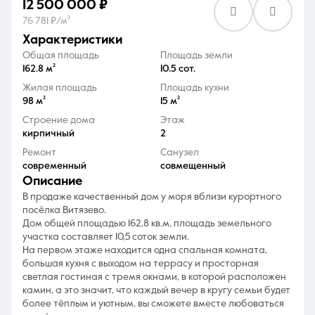
12 500 000 ₽
76 781 ₽/м²
характеристики
Общая площадь
Площадь земли
162.8 м²
10.5 сот.
Жилая площадь
Площадь кухни
8 (861) 297-00-00
98 м²
15 м²
Ежедневно с 08:30 до 20:00
Строение дома
Этаж
кирпичный
2
Ремонт
Санузел
современный
совмещенный
описание
В продаже качественный дом у моря вблизи курортного
посёлка Витязево.
Дом общей площадью 162,8 кв.м, площадь земельного
участка составляет 10,5 соток земли.
На первом этаже находится одна спальная комната,
большая кухня с выходом на террасу и просторная
светлая гостиная с тремя окнами, в которой расположен
камин, а это значит, что каждый вечер в кругу семьи будет
более тёплым и уютным, вы сможете вместе любоваться