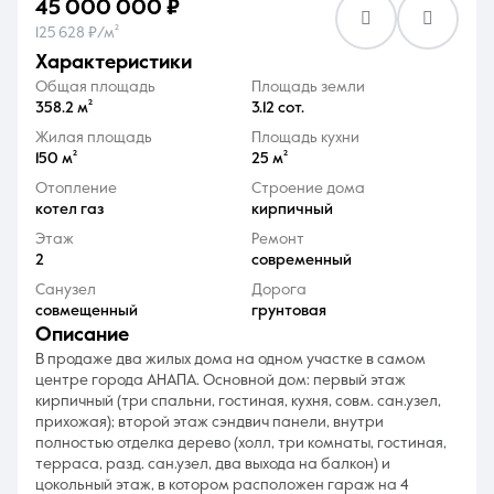
45 000 000 ₽
125 628 ₽/м²
характеристики
Общая площадь
Площадь земли
358.2 м²
3.12 сот.
Жилая площадь
Площадь кухни
8 (861) 297-00-00
150 м²
25 м²
Ежедневно с 08:30 до 20:00
Отопление
Строение дома
котел газ
кирпичный
Этаж
Ремонт
2
современный
Санузел
Дорога
совмещенный
грунтовая
описание
В продаже два жилых дома на одном участке в самом
центре города АНАПА. Основной дом: первый этаж
кирпичный (три спальни, гостиная, кухня, совм. сан.узел,
прихожая); второй этаж сэндвич панели, внутри
полностью отделка дерево (холл, три комнаты, гостиная,
терраса, разд. сан.узел, два выхода на балкон) и
цокольный этаж, в котором расположен гараж на 4