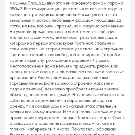
машины. Площадь двух этажей основного дома и гаража
350м2. Все коммуникации центральные: газ, свет, вода, а
также центральная канализация. Несмотря на то, что
земельный участок с небольшим фасадом площадью 3,2
сотки, на нем всё очень правильно и разумно размещено.
На участке, кроме основного дома, имеется ещё один
жилой, со всеми коммуникациями: трехэтажный дом, в
котором на первом этаже: кухня-гостиная, спальня и
совм. сан.узел, на втором этаже: две спальни и огромная
гостиная, третий этаж свободной планировки (второй и
третий этажи внутри отделаны деревом). Лучшего
местоположения дома нельзя и придумать, рядом всё:
школы, детские сады, рынок, развлекательные и торговые
организации. Рядом с домом расположен личный
торговый бизнес (капитального строения магазин и
рядом павильон), возможно приобрести коммерческий
объект одновременно с домом. Это отличные объекты для
собственного проживания и параллельной сдачи в
аренду, т.к. в каждый дом и на каждый этаж отдельные
входы и все коммуникации. И самый главный момент для
проживания в курортном городе - близость к морю. Очень
близко два направления к разным пляжам, а также к
главной Набережной г. Анапа. Покупатель, обращаю