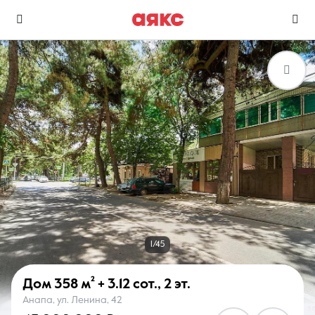
г. Анапа
Избранное
Сравнение
0 объявлений
0 объявлений
Недвижимость
Услуги
1/45
Дом
358 м²
+ 3.12 сот.
,
2 эт.
Анапа, ул. Ленина, 42
О компании
Контакты