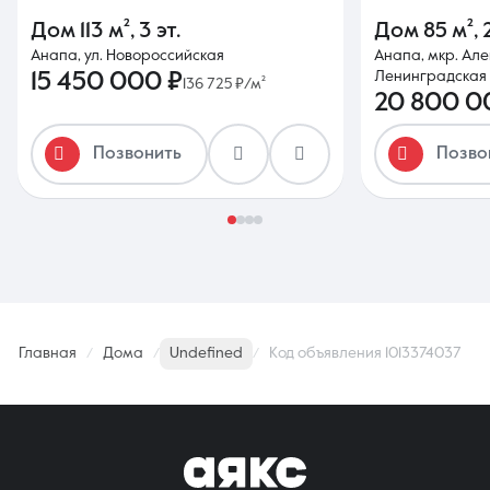
Дом
113 м²
,
3 эт.
Дом
85 м²
,
Анапа, ул. Новороссийская
Анапа, мкр. Але
15 450 000 ₽
Ленинградская
136 725 ₽/м²
20 800 0
Позвонить
Позво
Главная
Дома
Undefined
Код объявления 1013374037