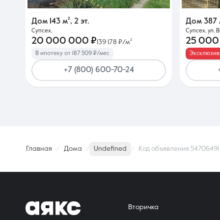
Дом
143 м²
,
2 эт.
Дом
387 
Супсех,
Супсех, ул. 
20 000 000 ₽
25 000
139 178 ₽/м²
В ипотеку от 187 509 ₽/мес
Эксклюзив
+7 (800) 600-70-24
Главная
Дома
Undefined
Код объявления 54706491
Вторичка