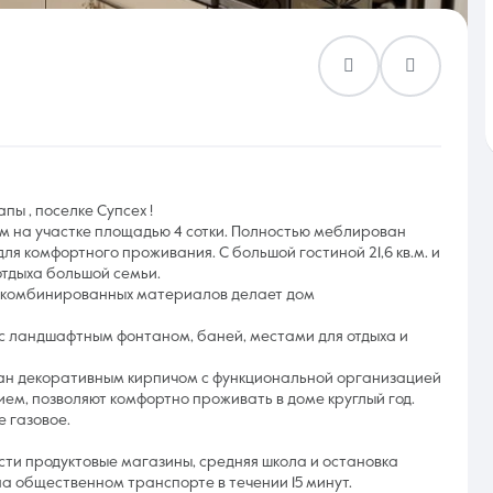
Контакты
ы , поселке Супсех !
ом на участке площадью 4 сотки. Полностью меблирован
8 (861) 297-00-00
ля комфортного проживания. С большой гостиной 21,6 кв.м. и
отдыха большой семьи.
Ежедневно с 08:30 до 20:00
 комбинированных материалов делает дом
 ландшафтным фонтаном, баней, местами для отдыха и
ан декоративным кирпичом с функциональной организацией
ем, позволяют комфортно проживать в доме круглый год.
 газовое.
сти продуктовые магазины, средняя школа и остановка
а общественном транспорте в течении 15 минут.