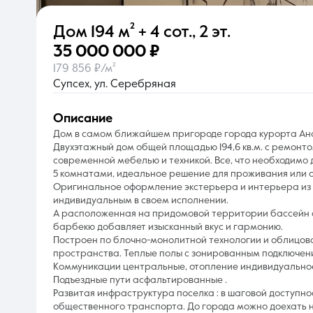
Дом
194 м²
+ 4 сот.
,
2 эт.
О компании
35 000 000 ₽
179 856 ₽/м²
Супсех, ул. Серебряная
описание
Дом в самом ближайшем пригороде города курорта Анап
Двухэтажный дом общей площадью 194,6 кв.м. с ремонт
современной мебелью и техникой. Все, что необходимо д
5 комнатами, идеальное решение для проживания или 
Оригинальное оформление экстерьера и интерьера из
индивидуальным в своем исполнении.
А расположенная на придомовой территории бассейн с
барбекю добавляет изысканный вкус и гармонию.
Построен по блочно-монолитной технологии и облицов
пространства. Теплые полы с зонированным подключени
Коммуникации центральные, отопление индивидуальное
Подъездные пути асфальтированные .
Развитая инфраструктура поселка : в шаговой доступно
общественного транспорта. До города можно доехать н