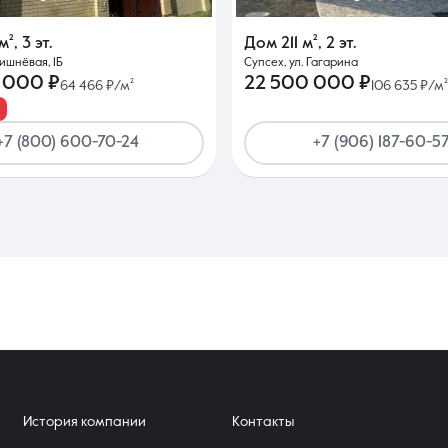
м²
,
3 эт.
Дом
211 м²
,
2 эт.
Вишнёвая, 1Б
Супсех, ул. Гагарина
 000 ₽
22 500 000 ₽
64 466 ₽/м²
106 635 ₽/м²
+7 (800) 600-70-24
+7 (906) 187-60-5
История компании
Контакты