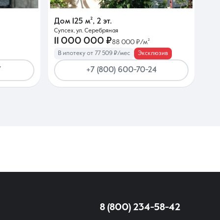
Дом
125 м²
,
2 эт.
Супсех, ул. Серебряная
11 000 000 ₽
88 000 ₽/м²
В ипотеку от 77 509 ₽/мес
Эксклюзив
7
+7 (800) 600-70-24
8 (800) 234-58-42