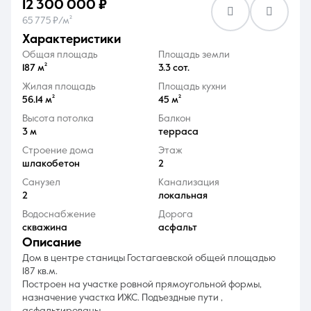
12 300 000 ₽
65 775 ₽/м²
характеристики
Общая площадь
Площадь земли
187 м²
3.3 сот.
Жилая площадь
Площадь кухни
8 (861) 297-00-00
56.14 м²
45 м²
Ежедневно с 08:30 до 20:00
Высота потолка
Балкон
3 м
терраса
Строение дома
Этаж
шлакобетон
2
Санузел
Канализация
2
локальная
Водоснабжение
Дорога
скважина
асфальт
описание
Дом в центре станицы Гостагаевской общей площадью
187 кв.м.
Построен на участке ровной прямоугольной формы,
назначение участка ИЖС. Подъездные пути ,