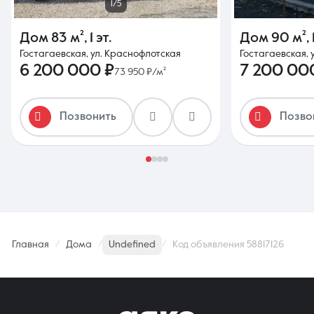
1/5
Дом
83 м²
,
1 эт.
Дом
90 м²
,
Гостагаевская, ул. Краснофлотская
Гостагаевская, у
6 200 000 ₽
7 200 00
73 950 ₽/м²
Позвонить
Позво
Главная
Дома
Undefined
Код объявления 58817126