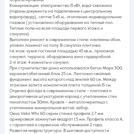
асфальтированы.
Коммуникации: электричество 15 кВт, вода-скважина
(поданы документы на подключение к центральному
водопроводу)., септик 5 кб.м., отопление индивидуальное-
газовое ( установлено оборудование на теплый пол.
Теплые полы на всей площади первого этажа и
санузлах).
Выполнен ремонт в современном стиле: наклеены обои,
уложен ламинат на полу. В санузлах плиточка.
1-й этaж: кухня-гостиная площадью 45 кв.м., прихoжaя,
санузeл, тeрpаcа, оборудована зона гардеробной .
2-й этаж: 4 комнаты и санузел.
При строительстве дома использовался бетон Марк 300,
керамзитобетонный блок 25 см. Ленточно-свайный
фундамент, высота которого над землей 60 см. Между
этажами залита монолитная плита толщиной 15 см.
Отделка фасада в современном стиле – плиточка и
декоративная штукатуркой-короед с утеплением стен
пенопластом 50mm. Кровля – металлочерепица с
утеплением минеральной ватой, забор.
Окна Veka Whs 60 серии стенка профиля 2.7 мм
армировкой замкнутый квадрат 1.5 мм. Профиль класса А,
с гарантией и сервисное обслуживания 2 года.
Развитая инфраструктура. В шаговой доступности