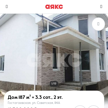
г. Анапа
Избранное
Сравнение
0 объявлений
0 объявлений
Недвижимость
Услуги
1/19
Дом
187 м²
+ 3.3 сот.
,
2 эт.
Гостагаевская, ул. Советская, 114А
О компании
Контакты