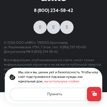
8 (800) 234-58-42
8 (861) 297-00-00
Ежедневно с 08:30 до 20:00
© 2026 ООО «АЯКС», 350020, Краснодар,
ул. Рашпилевская, 179/1, 7 этаж,
тел.: 8 (861) 297-00-00
Для регионов РФ
8 (800) 234-58-42
Вся информация, опубликованная на сайте, носит только
информационный характер и не является публичной офертой,
определяемой положениями ст. 437 ГК РФ. Все права
Мы, как и вы, ценим уют и безопасность. Чтобы наш
защищены. При копировании материалов с сайта
сайт подстраивался под ваши нужды, как
гиперссылка обязательна
идеальный дом,
мы используем cookies
Принять