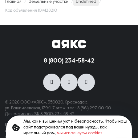
Главная
Земельные участки
Undefined
Код объявления 1014128210
8 (800) 234-58-42
© 2026 ООО «АЯКС», 350020, Краснодар,
ул. Рашпилевская, 179/1, 7 этаж,
тел.: 8 (861) 297-00-00
Для регионов РФ
8 (800) 234-58-42
Мы, как и вы, ценим уют и безопасность. Чтобы наш
Вся информация, опубликованная на сайте, носит только
сайт подстраивался под ваши нужды, как
информационный характер и не является публичной офертой,
идеальный дом,
мы используем cookies
определяемой положениями ст. 437 ГК РФ. Все права