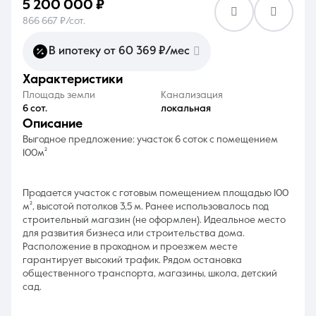
5 200 000 ₽
866 667 ₽/сот.
В ипотеку от 60 369 ₽/мес
характеристики
8 (861) 297-00-00
Площадь земли
Канализация
6 сот.
локальная
Ежедневно с 08:30 до 20:00
описание
Выгодное предложение: участок 6 соток с помещением
100м²
Продается участок с готовым помещением площадью 100
м², высотой потолков 3,5 м. Ранее использовалось под
строительный магазин (не оформлен). Идеальное место
для развития бизнеса или строительства дома.
Расположение в проходном и проезжем месте
гарантирует высокий трафик. Рядом остановка
общественного транспорта, магазины, школа, детский
сад.