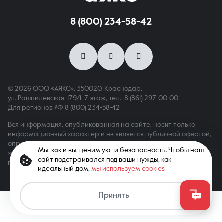
8 (800) 234-58-42
8 (861) 297-00-00
Ежедневно с 08:30 до 20:00
© 2026 ООО «АЯКС», 350020, Краснодар,
ул. Рашпилевская, 179/1, 7 этаж,
тел.: 8 (861) 297-00-00
Для регионов РФ
8 (800) 234-58-42
Вся информация, опубликованная на сайте, носит только
информационный характер и не является публичной офертой,
определяемой положениями ст. 437 ГК РФ. Все права
Мы, как и вы, ценим уют и безопасность. Чтобы наш
защищены. При копировании материалов с сайта
сайт подстраивался под ваши нужды, как
гиперссылка обязательна
идеальный дом,
мы используем cookies
Принять