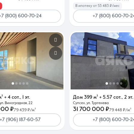
В ипотеку от 53 483 ₽/мес
+7 (800) 600-70-24
+7 (800) 600-70-2
м²
+ 4 сот.
,
1 эт.
Дом
399 м²
+ 5.57 сот.
,
2 эт.
ул. Виноградная, 22
Супсех, ул. Тургенева
000 ₽
31 700 000 ₽
79 439 ₽/м²
79 448 ₽/м²
+7 (906) 187-60-57
+7 (800) 600-70-2