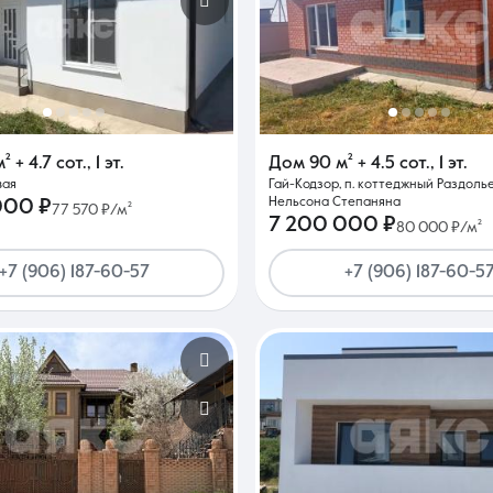
м²
+ 4.7 сот.
,
1 эт.
Дом
90 м²
+ 4.5 сот.
,
1 эт.
вая
Гай-Кодзор, п. коттеджный Раздолье 
Нельсона Степаняна
000 ₽
77 570 ₽/м²
7 200 000 ₽
80 000 ₽/м²
+7 (906) 187-60-57
+7 (906) 187-60-5