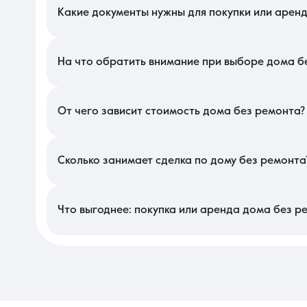
уже возведенными межкомнатными перегородками, чтобы избеж
Какие документы нужны для покупки или арен
Для оформления сделки в этом сегменте потребуются выпи
разрешения на строительство или уведомления о соответствии
договора с описью текущего технического состояния. Важно п
На что обратить внимание при выборе дома б
Тщательно осмотрите фасад и внутренние стены на предмет тр
и плесени в углах. В этом сегменте критично качество уста
септика и проверьте дебет скважины, чтобы оценить готовност
От чего зависит стоимость дома без ремонта?
На локальном рынке цена таких объектов определяется степ
дает наличие подведенного и заведенного в дом сетевого газ
фактором выступает площадь прилегающего участка и наличие
Сколько занимает сделка по дому без ремонта
Регистрация права собственности в государственном реестре п
банкам требуется тщательная оценка недостроенного объекта
необходимости в длительном освобождении помещений от меб
Что выгоднее: покупка или аренда дома без р
Регистрация права собственности в государственном реестре п
банкам требуется тщательная оценка недостроенного объекта
Покупка объекта без отделки выгоднее для тех, кто хочет 
необходимости в длительном освобождении помещений от меб
стоимости готового коттеджа. Аренда же в данном сегменте 
инвестиций, приобретение «коробки» с последующим качестве