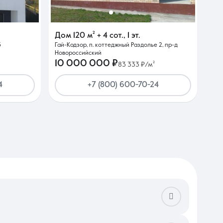
Дом
120 м²
+ 4 сот.
,
1 эт.
3
Гай-Кодзор, п. коттеджный Раздолье 2, пр-д
Новороссийский
10 000 000 ₽
83 333 ₽/м²
4
+7 (800) 600-70-24
олнена разводка основных коммуникаций или есть техническая
ты на черновые материалы. Также стоит выбирать планировки с