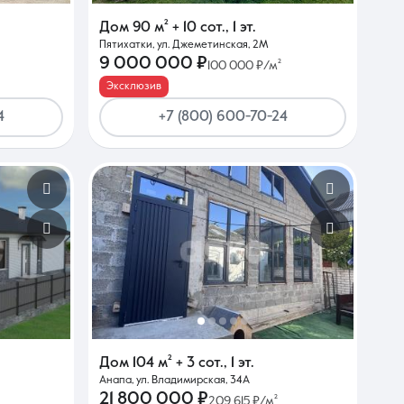
.
Дом
90 м²
+ 10 сот.
,
1 эт.
Пятихатки, ул. Джеметинская, 2М
9 000 000 ₽
100 000 ₽/м²
Эксклюзив
4
+7 (800) 600-70-24
Дом
104 м²
+ 3 сот.
,
1 эт.
Анапа, ул. Владимирская, 34А
21 800 000 ₽
209 615 ₽/м²