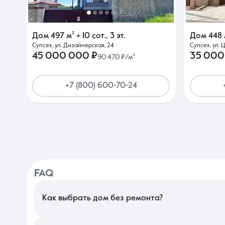
Дом
497 м²
+ 10 сот.
,
3 эт.
Дом
448 
Супсех, ул. Дизайнерская, 24
Супсех, ул. 
45 000 000 ₽
35 000
90 470 ₽/м²
+7 (800) 600-70-24
FAQ
Как выбрать дом без ремонта?
При выборе коттеджа без внутренней отделки в Краснодаре в
возможность быстрого подключения к газу и электричеству. О