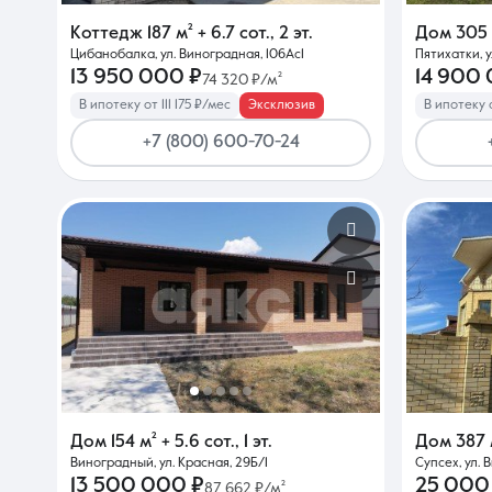
Коттедж
187 м²
+ 6.7 сот.
,
2 эт.
Дом
305 
Цибанобалка, ул. Виноградная, 106Ас1
Пятихатки, у
О компании
13 950 000 ₽
14 900
74 320 ₽/м²
В ипотеку от 111 175 ₽/мес
Эксклюзив
В ипотеку о
+7 (800) 600-70-24
Дом
154 м²
+ 5.6 сот.
,
1 эт.
Дом
387 
Виноградный, ул. Красная, 29Б/1
Супсех, ул. 
13 500 000 ₽
25 000
87 662 ₽/м²