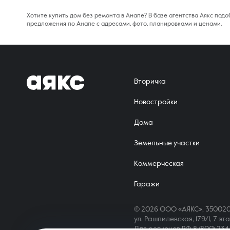
Хотите купить дом без ремонта в Анапе? В базе агентства Аякс под
предложения по Анапе с адресами, фото, планировками и ценами.
Вторичка
Новостройки
Дома
Земельные участки
Коммерческая
Гаражи
© 2026 ООО «АЯКС», 350020
ул. Рашпилевская, 179/1, 7 эт
Для регионов РФ
8 (800) 23