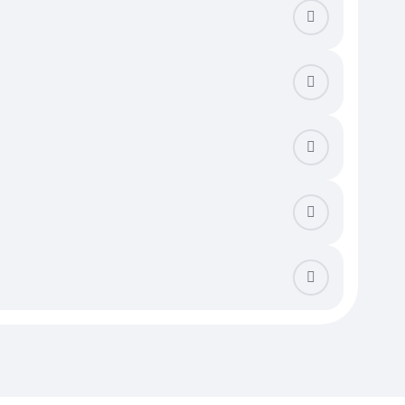
твенности и отсутствие обременений. Обязательно наличие
 под склад или для временного проживания рабочих достаточно
м.
роверьте состояние кровли и перекрытий, отсутствие подтеков
олнительных вложений. Убедитесь в наличии функционирующего
и просто пустая коробка под крышей. Существенную прибавку
ен — кирпичные постройки традиционно дороже блочных. Важным
шается в ипотеку, срок увеличивается до трех недель, так как
 часто проходит быстрее, чем с готовым жильем, так как нет
шается в ипотеку, срок увеличивается до трех недель, так как
 часто проходит быстрее, чем с готовым жильем, так как нет
крытых работ. Это позволяет сэкономить до 30% от рыночной
ения стройматериалов или размещения бригад. С точки зрения
м рынке.