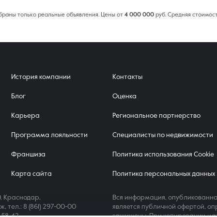
обраны только реальные объявления. Цены от
4 000 000
руб. Средняя стоимос
История компании
Контакты
Блог
Оценка
Карьера
Региональное партнерство
Программа лояльности
Специалисты по недвижимости
Франшиза
Политика использования Cookie
Карта сайта
Политика персональных данных
, Краснодар,
Вся информация, опубликованна
аж,
тел.: 8 (861) 297-00-00
является публичной офертой, оп
4-58-42
защищены. При копировании ма