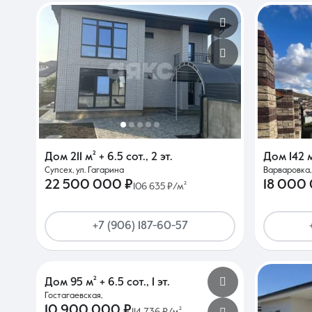
Дом
211 м²
+ 6.5 сот.
,
2 эт.
Дом
142 
Супсех, ул. Гагарина
Варваровка,
22 500 000 ₽
18 000
106 635 ₽/м²
+7 (906) 187-60-57
Дом
95 м²
+ 6.5 сот.
,
1 эт.
Гостагаевская,
10 900 000 ₽
114 736 ₽/м²