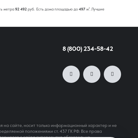
ть метра
92 492
руб. Есть дома площадью до
497
м². Лучшие
8 (800) 234-58-42
я на сайте, носит только информационный характер и не
ределяемой положениями ст. 437 ГК РФ. Все права
териалов с сайта гиперссылка обязательна