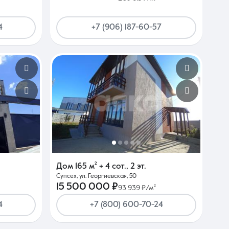
4
+7 (906) 187-60-57
Дом
165 м²
+ 4 сот.
,
2 эт.
Супсех, ул. Георгиевская, 50
15 500 000 ₽
93 939 ₽/м²
4
+7 (800) 600-70-24