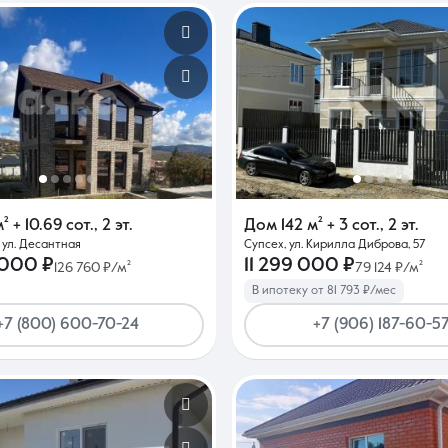
м²
+ 10.69 сот.
,
2 эт.
Дом
142 м²
+ 3 сот.
,
2 эт.
 ул. Десантная
Супсех, ул. Кирилла Диброва, 57
 000 ₽
11 299 000 ₽
126 760 ₽/м²
79 124 ₽/м²
В ипотеку от 81 793 ₽/мес
+7 (800) 600-70-24
+7 (906) 187-60-5