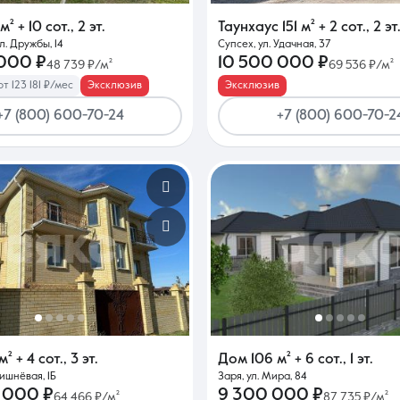
м²
+ 10 сот.
,
2 эт.
Таунхаус
151 м²
+ 2 сот.
,
2 эт
л. Дружбы, 14
Супсех, ул. Удачная, 37
Контакты
 000 ₽
10 500 000 ₽
48 739 ₽/м²
69 536 ₽/м²
т 123 181 ₽/мес
Эксклюзив
Эксклюзив
+7 (800) 600-70-24
+7 (800) 600-70-2
8 (861) 297-00-00
Ежедневно с 08:30 до 20:00
м²
+ 4 сот.
,
3 эт.
Дом
106 м²
+ 6 сот.
,
1 эт.
Вишнёвая, 1Б
Заря, ул. Мира, 84
 000 ₽
9 300 000 ₽
64 466 ₽/м²
87 735 ₽/м²