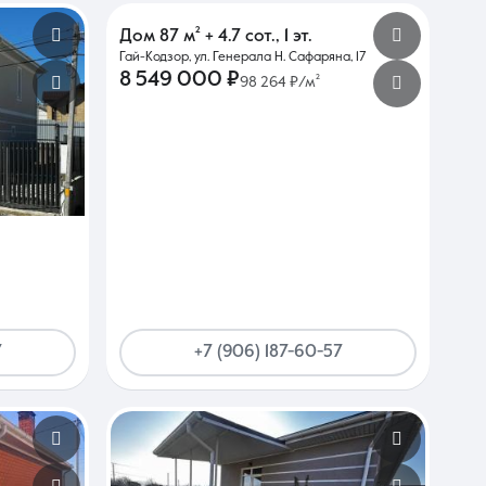
Дом
87 м²
+ 4.7 сот.
,
1 эт.
Гай-Кодзор, ул. Генерала Н. Сафаряна, 17
8 549 000 ₽
98 264 ₽/м²
+7 (906) 187-60-57
7