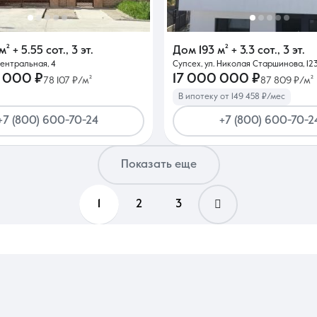
м²
+ 5.55 сот.
,
3 эт.
Дом
193 м²
+ 3.3 сот.
,
3 эт.
Центральная, 4
Супсех, ул. Николая Старшинова, 12
 000 ₽
17 000 000 ₽
78 107 ₽/м²
87 809 ₽/м²
В ипотеку от 149 458 ₽/мес
+7 (800) 600-70-24
+7 (800) 600-70-2
Показать еще
1
2
3
ажно оценить качество «коробки» и фундамента. Ищите объекты, где уже вып
цените ровность стен и пола, так как значительные перепады увеличат затра