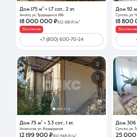
Дом
175 м²
+ 1.7 сот.
,
2 эт.
Дом
92 м
Анапа, ул. Трудящихся, 166
Супсех, ул. 
О компании
18 000 000 ₽
18 800
102 681 ₽/м²
Эксклюзив
Эксклюзив
+7 (800) 600-70-24
Дом
75 м²
+ 3.3 сот.
,
1 эт.
Дом
306
Анапская, ул. Изумрудная
Супсех, ул. 
12 199 900 ₽
25 000
160 948 ₽/м²