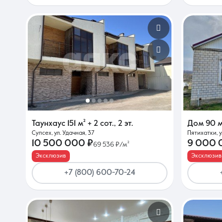
Таунхаус
151 м²
+ 2 сот.
,
2 эт.
Дом
90 м
Супсех, ул. Удачная, 37
Пятихатки, 
10 500 000 ₽
9 000 
69 536 ₽/м²
Эксклюзив
Эксклюзив
+7 (800) 600-70-24