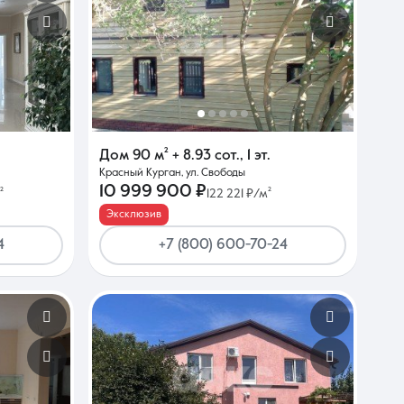
Дом
90 м²
+ 8.93 сот.
,
1 эт.
Красный Курган, ул. Свободы
10 999 900 ₽
²
122 221 ₽/м²
Эксклюзив
4
+7 (800) 600-70-24