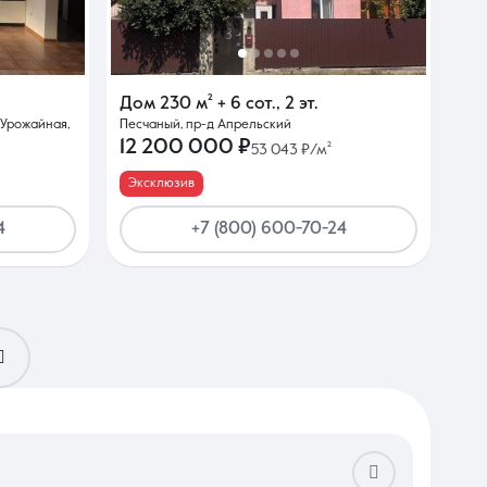
Дом
230 м²
+ 6 сот.
,
2 эт.
 Урожайная,
Песчаный, пр-д Апрельский
12 200 000 ₽
53 043 ₽/м²
Эксклюзив
4
+7 (800) 600-70-24