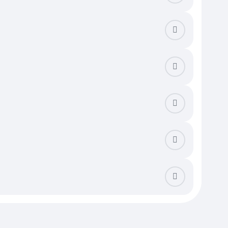
йоне. Убедитесь, что школа и социальные объекты находятся в
но учитывать розу ветров и близость к промышленным зонам или
летом. Важно проверить систему отопления: наличие сетевого
 отсутствует центральный водопровод. Также стоит проверить
ентрального водоснабжения и асфальтированной дороги перед
е стандартных трех. Дом с готовой отделкой и ландшафтным
верить категорию земель и вид разрешенного использования —
льным платежам. При покупке в данном сегменте недвижимости
и пропиской. Существует опасность столкнуться со скрытыми
 в электросетях в пиковый летний сезон. Тщательная проверка
о бассейна. В долгосрочной перспективе владение оказывается
ложением средств. Это позволяет пользоваться всеми плюсами