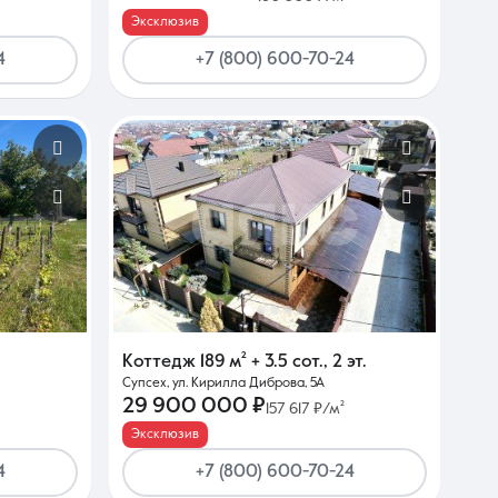
Эксклюзив
4
+7 (800) 600-70-24
Коттедж
189 м²
+ 3.5 сот.
,
2 эт.
Супсех, ул. Кирилла Диброва, 5А
29 900 000 ₽
157 617 ₽/м²
Эксклюзив
4
+7 (800) 600-70-24