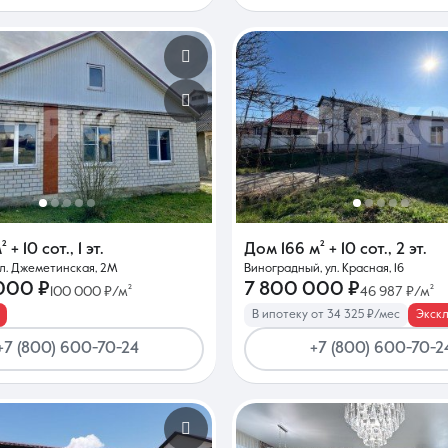
²
+ 10 сот.
,
1 эт.
Дом
166 м²
+ 10 сот.
,
2 эт.
ул. Джеметинская, 2М
Виноградный, ул. Красная, 16
000 ₽
7 800 000 ₽
100 000 ₽/м²
46 987 ₽/м²
В ипотеку от 34 325 ₽/мес
Экск
+7 (800) 600-70-24
+7 (800) 600-70-2