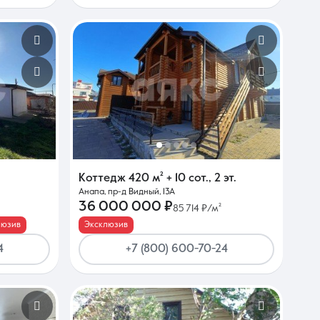
Коттедж
420 м²
+ 10 сот.
,
2 эт.
Анапа, пр-д Видный, 13А
36 000 000 ₽
85 714 ₽/м²
люзив
Эксклюзив
4
+7 (800) 600-70-24