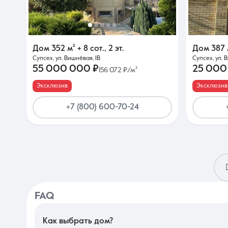
Дом
352 м²
+ 8 сот.
,
2 эт.
Дом
387 
Супсех, ул. Вишнёвая, 1В
Супсех, ул. 
55 000 000 ₽
25 000
156 072 ₽/м²
Эксклюзив
Эксклюзив
+7 (800) 600-70-24
FAQ
Как выбрать дом?