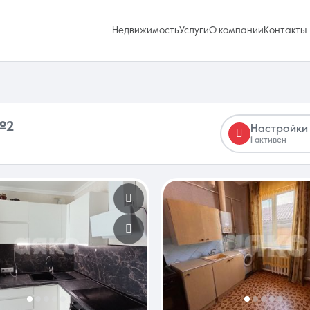
Недвижимость
Услуги
О компании
Контакты
№2
Настройки
1 активен
Избранное
0 объявлений
Услуги