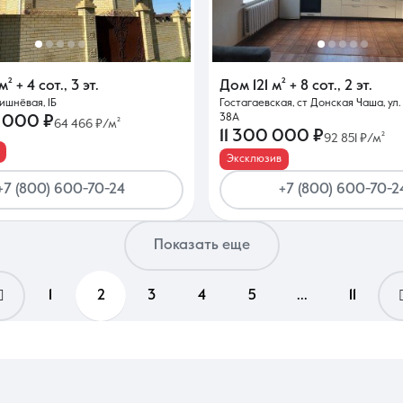
м²
+ 4 сот.
,
3 эт.
Дом
121 м²
+ 8 сот.
,
2 эт.
Вишнёвая, 1Б
Гостагаевская, ст Донская Чаша, ул.
38А
 000 ₽
64 466 ₽/м²
11 300 000 ₽
92 851 ₽/м²
Эксклюзив
+7 (800) 600-70-24
+7 (800) 600-70-2
Показать еще
1
2
3
4
5
...
11