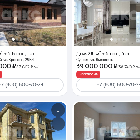
м²
+ 5.6 сот.
,
1 эт.
Дом
281 м²
+ 5 сот.
,
3 эт.
 ул. Красная, 29Б/1
Супсех, ул. Львовская
 000 ₽
39 000 000 ₽
87 662 ₽/м²
138 740 ₽/м
Эксклюзив
+7 (800) 600-70-24
+7 (800) 600-70-2