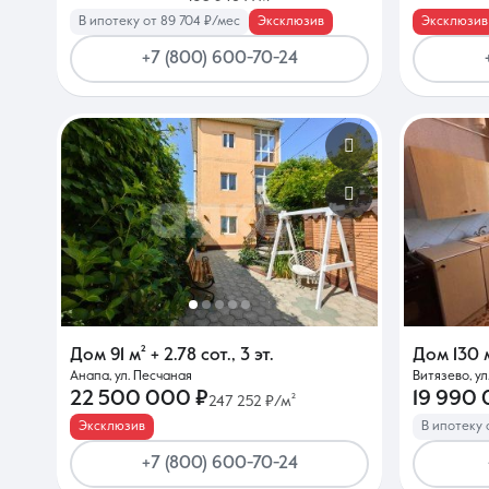
В ипотеку от 89 704 ₽/мес
Эксклюзив
Эксклюзив
+7 (800) 600-70-24
Дом
91 м²
+ 2.78 сот.
,
3 эт.
Дом
130 
Анапа, ул. Песчаная
Витязево, ул
22 500 000 ₽
19 990
247 252 ₽/м²
Эксклюзив
В ипотеку 
+7 (800) 600-70-24