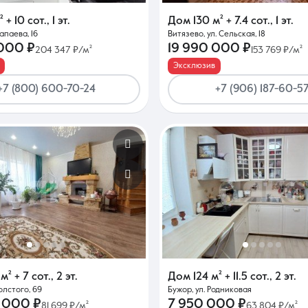
²
+ 10 сот.
,
1 эт.
Дом
130 м²
+ 7.4 сот.
,
1 эт.
Чапаева, 16
Витязево, ул. Сельская, 18
Контакты
 000 ₽
19 990 000 ₽
204 347 ₽/м²
153 769 ₽/м²
Эксклюзив
+7 (800) 600-70-24
+7 (906) 187-60-5
8 (861) 297-00-00
Ежедневно с 08:30 до 20:00
 м²
+ 7 сот.
,
2 эт.
Дом
124 м²
+ 11.5 сот.
,
2 эт.
Толстого, 69
Бужор, ул. Родниковая
 000 ₽
7 950 000 ₽
81 699 ₽/м²
63 804 ₽/м²