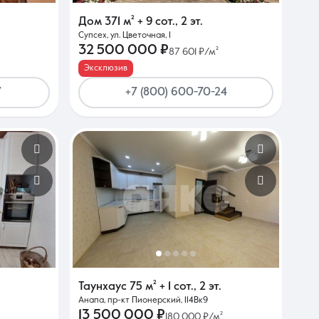
Дом
371 м²
+ 9 сот.
,
2 эт.
Супсех, ул. Цветочная, 1
32 500 000 ₽
87 601 ₽/м²
Эксклюзив
7
+7 (800) 600-70-24
Таунхаус
75 м²
+ 1 сот.
,
2 эт.
Анапа, пр-кт Пионерский, 114Вк9
13 500 000 ₽
180 000 ₽/м²