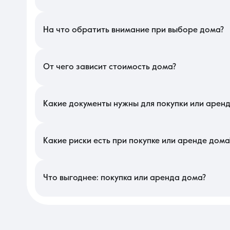
В Краснодаре подбор коттеджа стоит начать с оценки качеств
доступности, а не за несколько километров. Проверьте тип гр
шумным трассам, влияющим на экологическую обстановку.
На что обратить внимание при выборе дома?
При осмотре строения в этом сегменте оцените качество фун
газа значительно снижает расходы по сравнению с электриче
состояние кровли и наличие системы ливнестоков на участке.
От чего зависит стоимость дома?
Цена на локальном рынке формируется исходя из удаленност
фасадом существенно повышает стоимость. Также на прайс 
дизайном обойдется дороже вариантов в предчистовой отделк
Какие документы нужны для покупки или арен
Для оформления сделки обязательны выписки из ЕГРН на здан
они должны допускать жилое строительство. Также потребуют
убедитесь в наличии уведомления о соответствии параметров 
Какие риски есть при покупке или аренде дома
Основной риск связан с покупкой строения на землях, не п
дефектами конструкций или некачественным утеплением, что п
юридической чистоты участка поможет избежать судебных спор
Что выгоднее: покупка или аренда дома?
Приобретение собственной усадьбы — это инвестиция в незави
выгоднее из-за роста цен на землю. Аренда же целесообразн
частного сектора без обязательств по его капитальному ремон