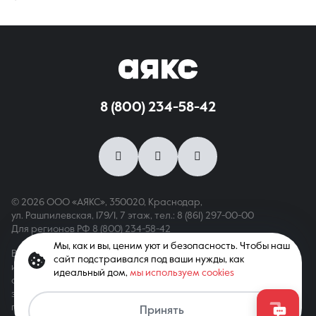
8 (800) 234-58-42
© 2026 ООО «АЯКС», 350020, Краснодар,
ул. Рашпилевская, 179/1, 7 этаж,
тел.: 8 (861) 297-00-00
Для регионов РФ
8 (800) 234-58-42
Мы, как и вы, ценим уют и безопасность. Чтобы наш
Вся информация, опубликованная на сайте, носит только
сайт подстраивался под ваши нужды, как
информационный характер и не является публичной офертой,
идеальный дом,
мы используем cookies
определяемой положениями ст. 437 ГК РФ. Все права
защищены. При копировании материалов с сайта
гиперссылка обязательна
Принять