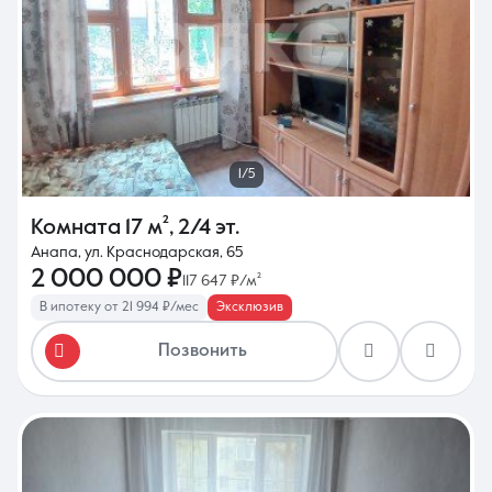
8 (861) 297-00-00
1/5
Ежедневно с 08:30 до 20:00
Комната
17 м²
,
2/4 эт.
Анапа, ул. Краснодарская, 65
2 000 000 ₽
117 647 ₽/м²
В ипотеку от 21 994 ₽/мес
Эксклюзив
Позвонить